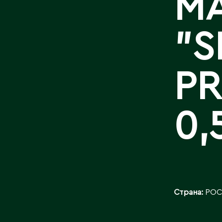
М
БАЙЛАНЫСТ
"S
PR
0,
Страна:
РОС