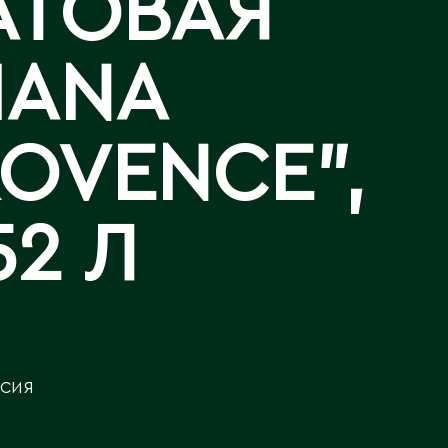
АТОВАЯ
Аральск
Аркалык
АР
Западно-Казахстанская
Калла
IANA
Астана
область
Лизиантусы
Атбасар
Зыряновск
Атырау
OVENCE",
Аягоз
И
Иртышск
Б
52 Л
Байконур
К
Балхаш
Кандыагаш
Капчагай
В
Караганда
СИЯ
Восточно-Казахстанская
Карагандинская область
область
Каражал