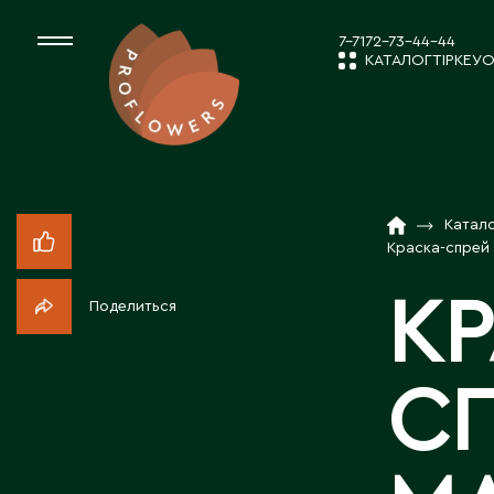
7-7172-73-44-44
КАТАЛОГ
ТІРКЕУ
О
КАТАЛОГ
СРЕЗАННЫЕ ЦВЕ
Катал
ЖАҢАЛЫҚТ
КОМНАТНЫЕ РАС
Краска-спрей 
КР
Поделиться
ПОСАДОЧНЫЙ МА
КОМПАНИЯ 
С
ТОВАРЫ ДЕКОРА
БІЗБЕН ЖҰМ
ПОСАДОЧНЫЙ МАТ