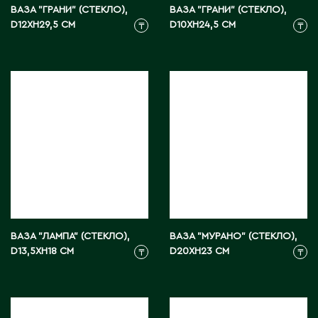
Карагандинская область
ВАЗА "ГРАНИ" (СТЕКЛО),
ВАЗА "ГРАНИ" (СТЕКЛО),
D12XH29,5 СМ
D10XH24,5 СМ
Каражал
₸
₸
Каскелен
Кентау
Кокшетау
Кордай
Костанай
Костанайская область
Кулан
Курчатов
Кызылорда
Кызылординская область
ВАЗА "ЛАМПА" (СТЕКЛО),
ВАЗА "МУРАНО" (СТЕКЛО),
D13,5XH18 СМ
D20XH23 СМ
₸
₸
Л
Ленгер
Лисаковск