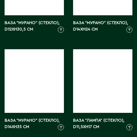
С
ВАЗА "МУРАНО" (СТЕКЛО),
ВАЗА "МУРАНО" (СТЕКЛО),
D12XH30,5 СМ
Сарань
D14XH24 СМ
₸
₸
Сарыагаш
Сарыколь
Сатпаев
Северо-Казахстанская область
Семипалатинск
Серебрянск
Степногорск
Т
ВАЗА "МУРАНО" (СТЕКЛО),
ВАЗА "ЛАМПА" (СТЕКЛО),
Талгар
D14XH35 СМ
D11,5XH17 СМ
₸
₸
Талдыкорган