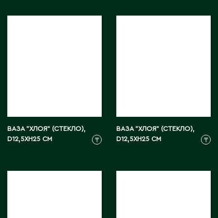
Тараз
Текели
Темиртау
Туркестан
У
Уральск
Усть-Каменогорск
Ушарал
ВАЗА "ХЛОЯ" (СТЕКЛО),
ВАЗА "ХЛОЯ" (СТЕКЛО),
Уштобе
D12,5XH25 СМ
D12,5XH25 СМ
₸
₸
Х
Хромтау