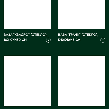
Житикара
З
Западно-Казахстанская область
ВАЗА "КВАДРО" (СТЕКЛО),
ВАЗА "ГРАНИ" (СТЕКЛО),
Зыряновск
10X10XH30 СМ
D12XH29,5 СМ
₸
₸
И
Иртышск
К
Кандыагаш
Капчагай
Караганда