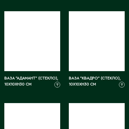
Д
Державинск
Е
Ерментау
Есик
Ж
ВАЗА "АДАМАНТ" (СТЕКЛО),
ВАЗА "КВАДРО" (СТЕКЛО),
10X10XH30 СМ
10X10XH30 СМ
₸
₸
Жамбыльская область
Жанаозен
Жанатас
Жаркент
Жезказган
Жетысай