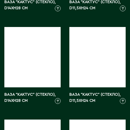
ВАЗА "КАКТУС" (СТЕКЛО),
ВАЗА "КАКТУС" (СТЕКЛО),
Э
D14XH28 СМ
D11,5XH24 СМ
₸
₸
Экибастуз
Эмба
Ю
Южно-Казахстанская область
ВАЗА "КАКТУС" (СТЕКЛО),
ВАЗА "КАКТУС" (СТЕКЛО),
D14XH28 СМ
D11,5XH24 СМ
₸
₸