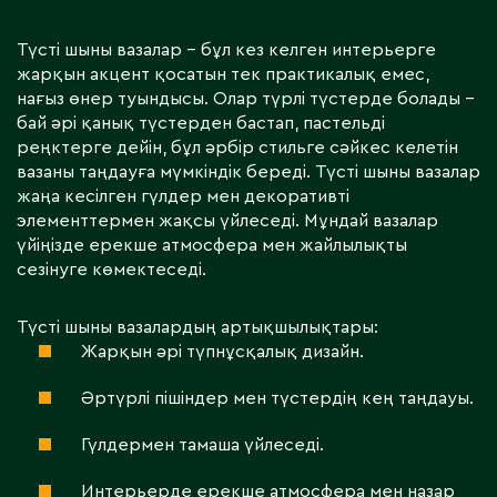
Түсті шыны вазалар – бұл кез келген интерьерге
жарқын акцент қосатын тек практикалық емес,
нағыз өнер туындысы. Олар түрлі түстерде болады –
бай әрі қанық түстерден бастап, пастельді
реңктерге дейін, бұл әрбір стильге сәйкес келетін
вазаны таңдауға мүмкіндік береді. Түсті шыны вазалар
жаңа кесілген гүлдер мен декоративті
элементтермен жақсы үйлеседі. Мұндай вазалар
үйіңізде ерекше атмосфера мен жайлылықты
сезінуге көмектеседі.
Түсті шыны вазалардың артықшылықтары:
Жарқын әрі түпнұсқалық дизайн.
Әртүрлі пішіндер мен түстердің кең таңдауы.
Гүлдермен тамаша үйлеседі.
Интерьерде ерекше атмосфера мен назар