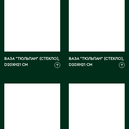
М
Макинск
Мангистауская область
П
ВАЗА "ТЮЛЬПАН" (СТЕКЛО),
ВАЗА "ТЮЛЬПАН" (СТЕКЛО),
D20XH21 СМ
D20XH21 СМ
₸
₸
Павлодар
Павлодарская область
Петропавловск
Р
Риддер
Рудный