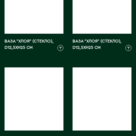
Ч
Чапаев
Ш
ВАЗА "ХЛОЯ" (СТЕКЛО),
ВАЗА "ХЛОЯ" (СТЕКЛО),
Шардара
D12,5XH25 СМ
D12,5XH25 СМ
₸
₸
Шахтинск
Шемонаиха
Шу
Шульбинск
Шымкент
Щ
Щучинск