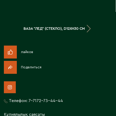
Д
Державинск
ВАЗА "ЛЕД" (СТЕКЛО), D12XH30 СМ
Е
Ерментау
Есик
лайков
Поделиться
Ж
Жамбыльская область
Жанаозен
Жанатас
Жаркент
Телефон:
7-7172-73-44-44
Жезказган
Жетысай
Құпиялылық саясаты