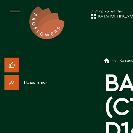
7-7172-73-44-44
КАТАЛОГ
ТІРКЕУ
О
КАТАЛОГ
СРЕЗАННЫЕ ЦВЕ
Катал
ЖАҢАЛЫҚТ
КОМНАТНЫЕ РАС
ВА
Поделиться
ПОСАДОЧНЫЙ МА
КОМПАНИЯ 
(С
ТОВАРЫ ДЕКОРА
БІЗБЕН ЖҰМ
D1
ПОСАДОЧНЫЙ МАТ