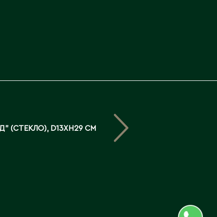
Северо-Казахстанская
область
Э
Семипалатинск
Серебрянск
Экибастуз
Степногорск
Эмба
Т
Ю
Талгар
Южно-Казахстанская
Талдыкорган
область
Д" (СТЕКЛО), D13XH29 СМ
Тараз
Текели
Темиртау
Туркестан