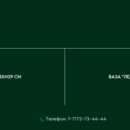
Каскелен
Кентау
Д
Кокшетау
Державинск
Кордай
Костанай
Костанайская область
Е
Кулан
Курчатов
Ерментау
Кызылорда
Есик
Кызылординская область
13XH29 СМ
ВАЗА "ЛЕ
Телефон:
7-7172-73-44-44