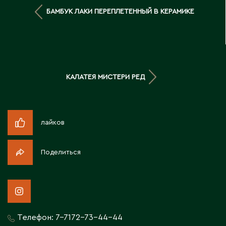
Д
БАМБУК ЛАКИ ПЕРЕПЛЕТЕННЫЙ В КЕРАМИКЕ
Державинск
Е
КАЛАТЕЯ МИСТЕРИ РЕД
Ерментау
Есик
лайков
Ж
Поделиться
Жамбыльская область
Жанаозен
Жанатас
Жаркент
Жезказган
Телефон:
7-7172-73-44-44
Жетысай