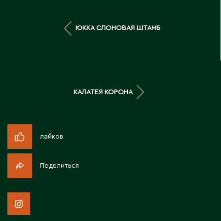
Д
ЮККА СЛОНОВАЯ ШТАМБ
Державинск
Е
Ерментау
КАЛАТЕЯ КОРОНА
Есик
Ж
лайков
Жамбыльская область
Жанаозен
Поделиться
Жанатас
Жаркент
Жезказган
Жетысай