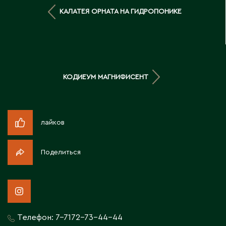
Д
КАЛАТЕЯ ОРНАТА НА ГИДРОПОНИКЕ
Державинск
Е
КОДИЕУМ МАГНИФИСЕНТ
Ерментау
Есик
лайков
Ж
Поделиться
Жамбыльская область
Жанаозен
Жанатас
Жаркент
Жезказган
Телефон:
7-7172-73-44-44
Жетысай