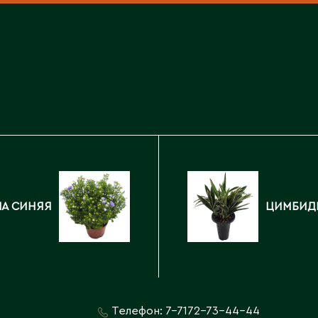
Каскелен
Кентау
Д
Кокшетау
Державинск
Кордай
Костанай
Костанайская область
Е
Кулан
Курчатов
Ерментау
Кызылорда
Есик
Кызылординская область
А СИНЯЯ
ЦИМБИД
Телефон:
7-7172-73-44-44