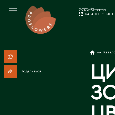
7-7172-73-44-44
КАТАЛОГ
РЕГИСТ
КАТАЛОГ
СРЕЗАННЫЕ ЦВЕ
Катал
НОВОСТИ И
КОМНАТНЫЕ РАС
Ц
Поделиться
ПОСАДОЧНЫЙ МА
О КОМПАН
З
ТОВАРЫ ДЕКОРА
РАБОТА С 
Ц
ПОСАДОЧНЫЙ МАТ