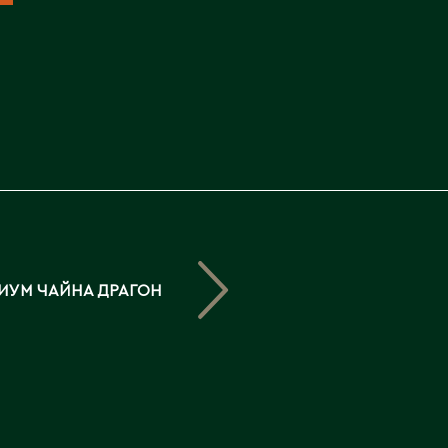
Северо-Казахстанская
область
Э
Семипалатинск
Серебрянск
Экибастуз
Степногорск
Эмба
Т
Ю
Талгар
Южно-Казахстанская
Талдыкорган
область
Тараз
ИУМ ЧАЙНА ДРАГОН
Текели
Темиртау
Туркестан