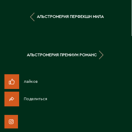
Д
АЛЬСТРОМЕРИЯ ПЕРФЕКШН МИЛА
Державинск
Е
Ерментау
АЛЬСТРОМЕРИЯ ПРЕМИУМ РОМАНС
Есик
Ж
лайков
Жамбыльская область
Жанаозен
Поделиться
Жанатас
Жаркент
Жезказган
Жетысай