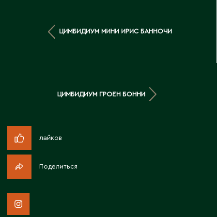
Д
Державинск
ЦИМБИДИУМ МИНИ ИРИС БАННОЧИ
Е
Ерментау
ЦИМБИДИУМ ГРОЕН БОННИ
Есик
Ж
лайков
Жамбыльская область
Жанаозен
Поделиться
Жанатас
Жаркент
Жезказган
Жетысай