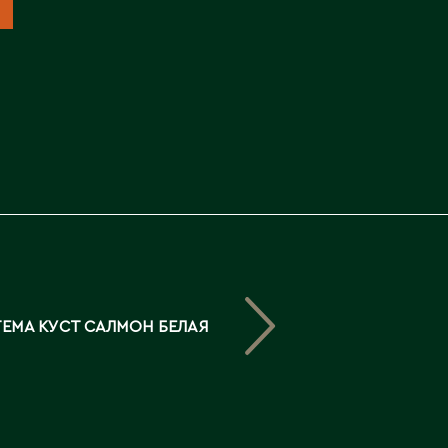
Северо-Казахстанская
область
Э
Семипалатинск
Серебрянск
Экибастуз
Степногорск
Эмба
Т
Ю
Талгар
Южно-Казахстанская
Талдыкорган
область
Тараз
Текели
ЕМА КУСТ САЛМОН БЕЛАЯ
Темиртау
Туркестан