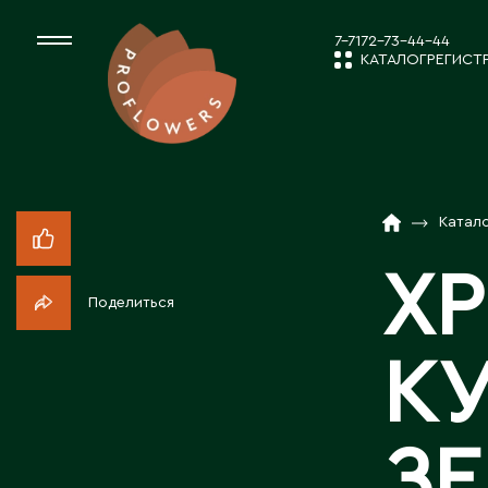
7-7172-73-44-44
КАТАЛОГ
РЕГИСТ
КАТАЛОГ
СРЕЗАННЫЕ ЦВЕ
Катал
НОВОСТИ И
КОМНАТНЫЕ РАС
Х
Поделиться
ПОСАДОЧНЫЙ МА
О КОМПАН
К
ТОВАРЫ ДЕКОРА
РАБОТА С 
З
ПОСАДОЧНЫЙ МАТ