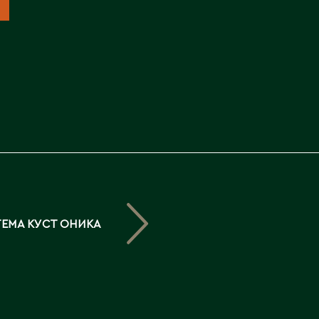
Северо-Казахстанская
область
Э
Семипалатинск
Серебрянск
Экибастуз
Степногорск
Эмба
Т
Ю
Талгар
Южно-Казахстанская
Талдыкорган
область
Тараз
Текели
ЕМА КУСТ ОНИКА
Темиртау
Туркестан