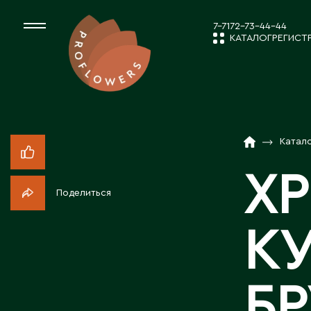
7-7172-73-44-44
КАТАЛОГ
РЕГИСТ
КАТАЛОГ
СРЕЗАННЫЕ ЦВЕ
Катал
НОВОСТИ И
КОМНАТНЫЕ РАС
Х
Поделиться
ПОСАДОЧНЫЙ МА
О КОМПАН
КУ
ТОВАРЫ ДЕКОРА
РАБОТА С 
БР
ПОСАДОЧНЫЙ МАТ