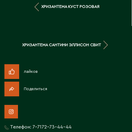
Д
ХРИЗАНТЕМА КУСТ РОЗОВАЯ
Державинск
Е
ХРИЗАНТЕМА САНТИНИ ЭЛЛИСОН СВИТ
Ерментау
Есик
лайков
Ж
Поделиться
Жамбыльская область
Жанаозен
Жанатас
Жаркент
Жезказган
Телефон:
7-7172-73-44-44
Жетысай