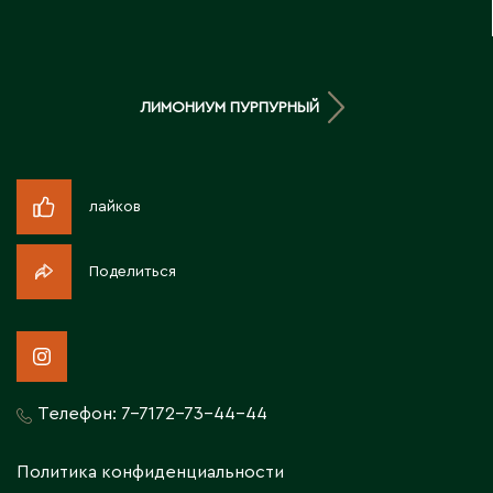
Д
Державинск
ЛИМОНИУМ ПУРПУРНЫЙ
Е
Ерментау
лайков
Есик
Поделиться
Ж
Жамбыльская область
Жанаозен
Жанатас
Телефон:
7-7172-73-44-44
Жаркент
Жезказган
Политика конфиденциальности
Жетысай