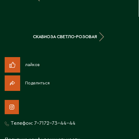
Д
Державинск
СКАБИОЗА СВЕТЛО-РОЗОВАЯ
Е
Ерментау
Есик
лайков
Ж
Поделиться
Жамбыльская область
Жанаозен
Жанатас
Жаркент
Телефон:
7-7172-73-44-44
Жезказган
Жетысай