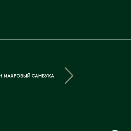
Северо-Казахстанская
область
Э
Семипалатинск
Серебрянск
Экибастуз
Степногорск
Эмба
Т
Ю
Талгар
Южно-Казахстанская
Талдыкорган
область
Н МАХРОВЫЙ САМБУКА
Тараз
Текели
Темиртау
Туркестан