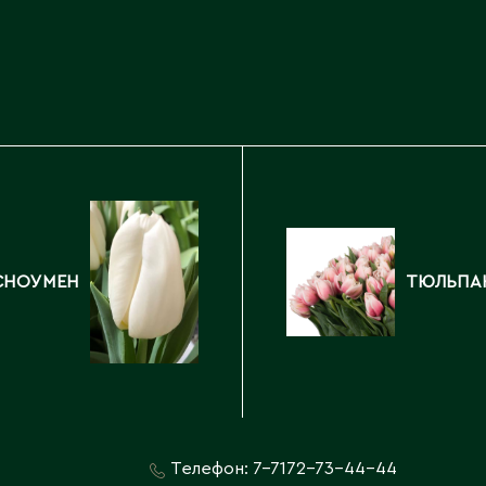
Каскелен
Кентау
Д
Кокшетау
Державинск
Кордай
Костанай
Костанайская область
Е
Кулан
Курчатов
Ерментау
Кызылорда
Есик
Кызылординская область
СНОУМЕН
ТЮЛЬПА
Телефон:
7-7172-73-44-44