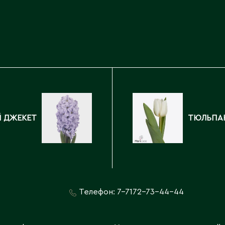
Каскелен
Кентау
Д
Кокшетау
Державинск
Кордай
Костанай
Костанайская область
Е
Кулан
Курчатов
Ерментау
Кызылорда
Есик
Й ДЖЕКЕТ
ТЮЛЬПА
Кызылординская область
Телефон:
7-7172-73-44-44