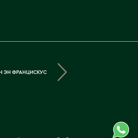
Северо-Казахстанская
область
Э
Семипалатинск
Серебрянск
Экибастуз
Степногорск
Эмба
Т
Ю
Талгар
Южно-Казахстанская
Н ЭН ФРАНЦИСКУС
Талдыкорган
область
Тараз
Текели
Темиртау
Туркестан