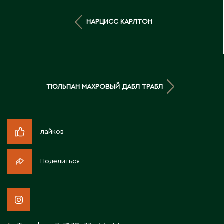
Д
НАРЦИСС КАРЛТОН
Державинск
Е
Ерментау
ТЮЛЬПАН МАХРОВЫЙ ДАБЛ ТРАБЛ
Есик
Ж
лайков
Жамбыльская область
Поделиться
Жанаозен
Жанатас
Жаркент
Жезказган
Жетысай