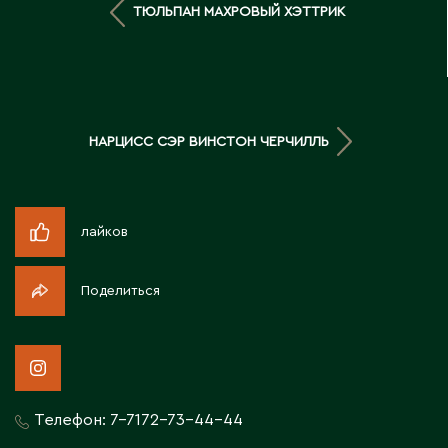
ТЮЛЬПАН МАХРОВЫЙ ХЭТТРИК
Житикара
З
Западно-Казахстанская область
НАРЦИСС СЭР ВИНСТОН ЧЕРЧИЛЛЬ
Зыряновск
И
лайков
Иртышск
Поделиться
К
Кандыагаш
Капчагай
Телефон:
7-7172-73-44-44
Караганда