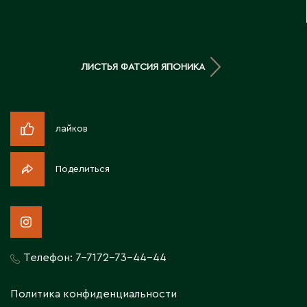
Д
Державинск
ЛИСТЬЯ ФАТСИЯ ЯПОНИКА
Е
Ерментау
лайков
Есик
Поделиться
Ж
Жамбыльская область
Жанаозен
Жанатас
Телефон:
7-7172-73-44-44
Жаркент
Жезказган
Политика конфиденциальности
Жетысай