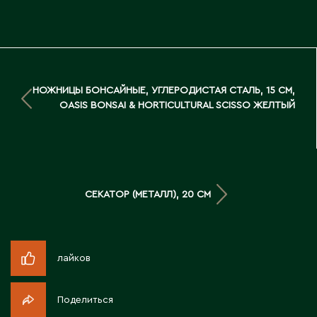
Д
Державинск
Е
НОЖНИЦЫ БОНСАЙНЫЕ, УГЛЕРОДИСТАЯ СТАЛЬ, 15 СМ,
OASIS BONSAI & HORTICULTURAL SCISSO ЖЕЛТЫЙ
Ерментау
Есик
Ж
СЕКАТОР (МЕТАЛЛ), 20 СМ
Жамбыльская область
Жанаозен
Жанатас
лайков
Жаркент
Жезказган
Поделиться
Жетысай