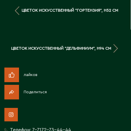
Д
ЦВЕТОК ИСКУССТВЕННЫЙ "ГОРТЕНЗИЯ", H52 СМ
Державинск
Е
ЦВЕТОК ИСКУССТВЕННЫЙ "ДЕЛЬФИНИУМ", H94 СМ
Ерментау
Есик
лайков
Ж
Жамбыльская область
Поделиться
Жанаозен
Жанатас
Жаркент
Жезказган
Жетысай
Телефон:
7-7172-73-44-44