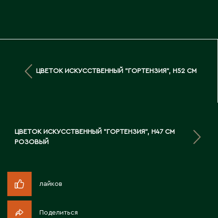
Д
Державинск
Е
ЦВЕТОК ИСКУССТВЕННЫЙ "ГОРТЕНЗИЯ", H52 СМ
Ерментау
Есик
Ж
ЦВЕТОК ИСКУССТВЕННЫЙ "ГОРТЕНЗИЯ", H47 СМ
РОЗОВЫЙ
Жамбыльская область
Жанаозен
Жанатас
лайков
Жаркент
Жезказган
Поделиться
Жетысай