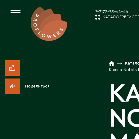
7-7172-73-44-44
КАТАЛОГ
РЕГИСТ
КАТАЛОГ
СРЕЗАННЫЕ ЦВЕ
Катал
НОВОСТИ И
КОМНАТНЫЕ РАС
Кашпо Nobilis
К
Поделиться
ПОСАДОЧНЫЙ МА
О КОМПАН
NO
ТОВАРЫ ДЕКОРА
РАБОТА С 
ПОСАДОЧНЫЙ МАТ