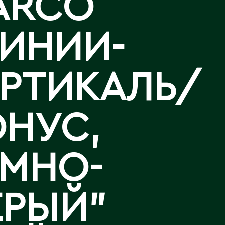
ARCO
Аральск
Аркалык
Западно-Казахстанская
Калла
ЛИНИИ-
Астана
область
Лизиантусы
Атбасар
Зыряновск
Атырау
ЕРТИКАЛЬ/
Аягоз
И
Иртышск
Б
ОНУС,
Байконур
К
Балхаш
ЕМНО-
Кандыагаш
Капчагай
В
Караганда
ЕРЫЙ"
Восточно-Казахстанская
Карагандинская область
область
Каражал