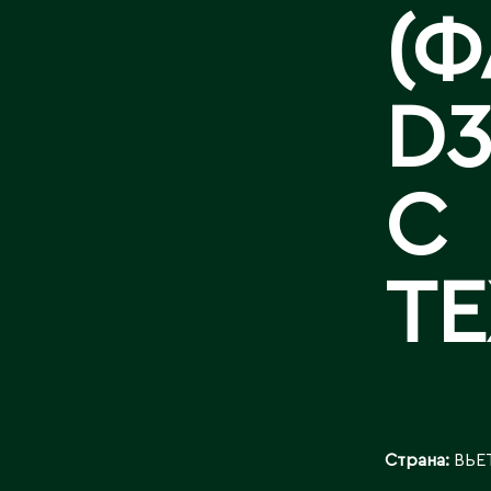
(Ф
D3
С
Т
Страна:
ВЬЕ