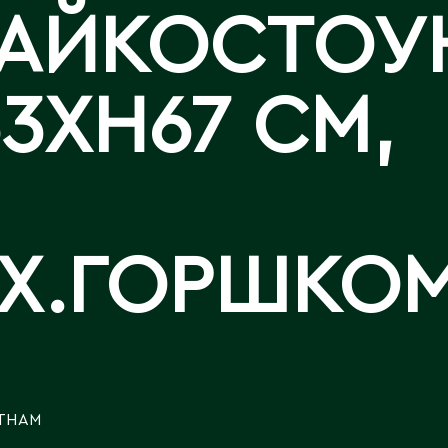
Каскелен
АЙКОСТОУН
Кентау
Д
Кокшетау
Державинск
Кордай
3XH67 СМ,
Костанай
Костанайская область
Е
Кулан
Курчатов
Ерментау
Кызылорда
Есик
Кызылординская область
ЕX.ГОРШКО
ТНАМ