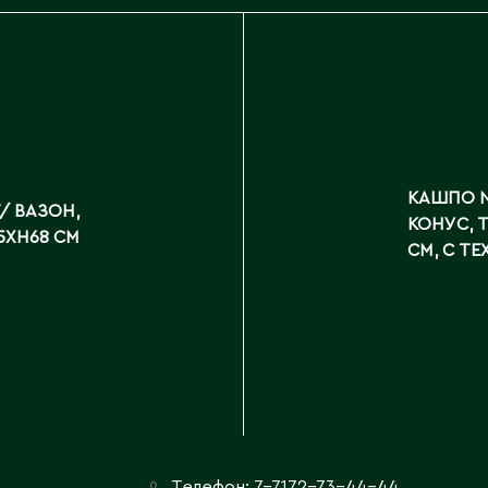
КАШПО N
/ ВАЗОН,
КОНУС, 
5XH68 СМ
СМ, С Т
Телефон:
7-7172-73-44-44