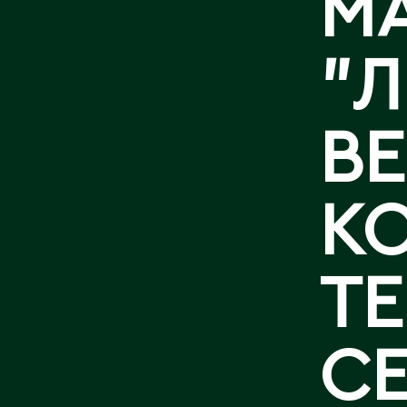
M
КОНТАКТЫ
"
В
К
Т
С