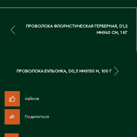
Д
Державинск
ПРОВОЛОКА ФЛОРИСТИЧЕСКАЯ ГЕРБЕРНАЯ, D1,2
ММX40 СМ, 1 КГ
Е
Ерментау
Есик
ПРОВОЛОКА БУЛЬОНКА, D0,3 ММX150 М, 100 Г
Ж
Жамбыльская область
лайков
Жанаозен
Жанатас
Поделиться
Жаркент
Жезказган
Жетысай