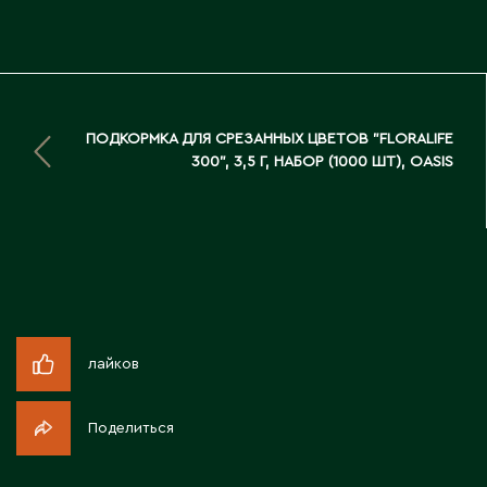
Д
Державинск
Е
ПОДКОРМКА ДЛЯ СРЕЗАННЫХ ЦВЕТОВ "FLORALIFE
300", 3,5 Г, НАБОР (1000 ШТ), OASIS
Ерментау
Есик
Ж
Жамбыльская область
Жанаозен
лайков
Жанатас
Жаркент
Поделиться
Жезказган
Жетысай