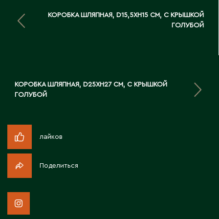
Д
КОРОБКА ШЛЯПНАЯ, D15,5XH15 СМ, С КРЫШКОЙ
ГОЛУБОЙ
Державинск
Е
Ерментау
КОРОБКА ШЛЯПНАЯ, D25XH27 СМ, С КРЫШКОЙ
ГОЛУБОЙ
Есик
Ж
лайков
Жамбыльская область
Жанаозен
Поделиться
Жанатас
Жаркент
Жезказган
Жетысай