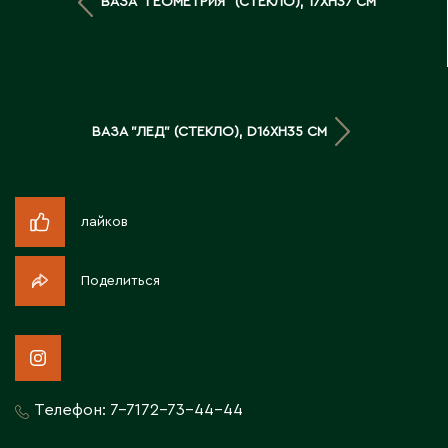
ВАЗА "ГЕОМЕТРИЯ" (СТЕКЛО), 17XH37 СМ
Д
Державинск
Е
ВАЗА "ЛЕД" (СТЕКЛО), D16XH35 СМ
Ерментау
Есик
лайков
Ж
Поделиться
Жамбыльская область
Жанаозен
Жанатас
Жаркент
Телефон:
7-7172-73-44-44
Жезказган
Жетысай