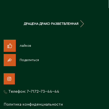
Д
Державинск
ДРАЦЕНА ДРАКО РАЗВЕТВЛЕННАЯ
Е
Ерментау
лайков
Есик
Поделиться
Ж
Жамбыльская область
Жанаозен
Жанатас
Телефон:
7-7172-73-44-44
Жаркент
Жезказган
Политика конфиденциальности
Жетысай