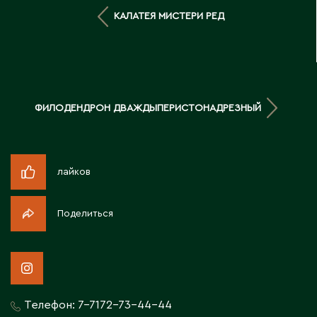
Д
КАЛАТЕЯ МИСТЕРИ РЕД
Державинск
Е
ФИЛОДЕНДРОН ДВАЖДЫПЕРИСТОНАДРЕЗНЫЙ
Ерментау
Есик
лайков
Ж
Поделиться
Жамбыльская область
Жанаозен
Жанатас
Жаркент
Жезказган
Телефон:
7-7172-73-44-44
Жетысай