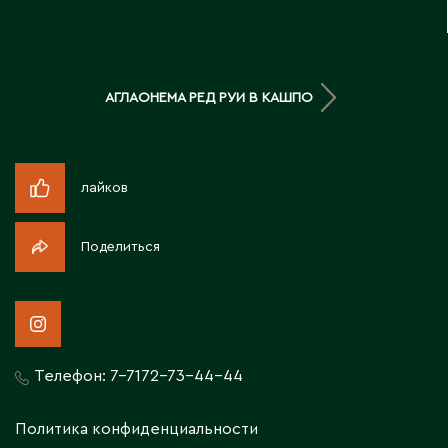
Д
Державинск
АГЛАОНЕМА РЕД РУИ В КАШПО
Е
Ерментау
лайков
Есик
Поделиться
Ж
Жамбыльская область
Жанаозен
Жанатас
Телефон:
7-7172-73-44-44
Жаркент
Жезказган
Политика конфиденциальности
Жетысай