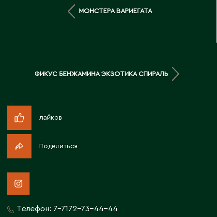
Д
МОНСТЕРА ВАРИЕГАТА
Державинск
Е
ФИКУС БЕНЖАМИНА ЭКЗОТИКА СПИРАЛЬ
Ерментау
Есик
лайков
Ж
Поделиться
Жамбыльская область
Жанаозен
Жанатас
Жаркент
Жезказган
Телефон:
7-7172-73-44-44
Жетысай