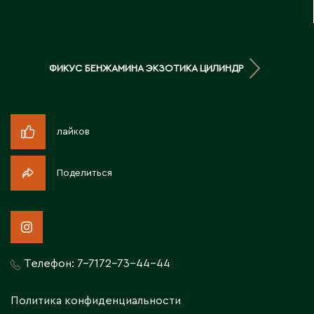
Д
Державинск
ФИКУС БЕНЖАМИНА ЭКЗОТИКА ЦИЛИНДР
Е
Ерментау
лайков
Есик
Поделиться
Ж
Жамбыльская область
Жанаозен
Жанатас
Телефон:
7-7172-73-44-44
Жаркент
Жезказган
Политика конфиденциальности
Жетысай