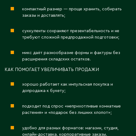
Карагандинская область
компактный размер — проще хранить, собирать
Каражал
заказы и доставлять;
Каскелен
Кентау
суккуленты сохраняют презентабельность и не
Кокшетау
требуют сложной предпродажной подготовки;
Кордай
Костанай
микс даёт разнообразие формы и фактуры без
расширения складских остатков.
Костанайская область
Кулан
КАК ПОМОГАЕТ УВЕЛИЧИВАТЬ ПРОДАЖИ
Курчатов
хорошо работает как импульсная покупка и
Кызылорда
допродажа к букету;
Кызылординская область
подходит под спрос «неприхотливые комнатные
растения» и «подарок без лишних хлопот»;
Л
Ленгер
удобно для разных форматов: магазин, студия,
онлайн-доставка, корпоративные заказы.
Лисаковск