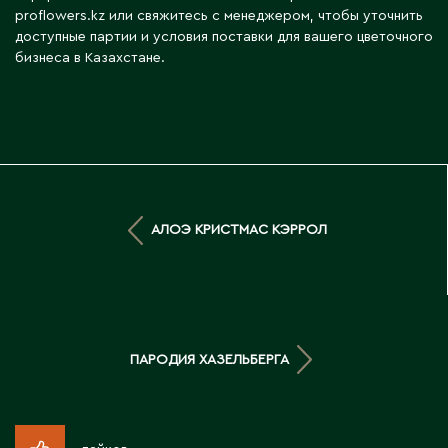
Тараз
proflowers.kz или свяжитесь с менеджером, чтобы уточнить
Текели
доступные партии и условия поставки для вашего цветочного
Темиртау
бизнеса в Казахстане.
Туркестан
У
Уральск
Усть-Каменогорск
АЛОЭ КРИСТМАС КЭРРОЛ
Ушарал
Уштобе
Х
ПАРОДИЯ ХАЗЕЛЬБЕРГА
Хромтау