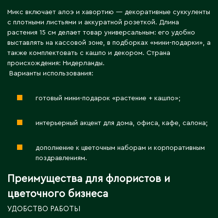
Житикара
Микс включает алоэ и хавортию — декоративные суккуленты
с плотными листьями и аккуратной розеткой. Длина
растения 15 см делает товар универсальным: его удобно
З
выставлять на кассовой зоне, в подборках «мини-подарки», а
также комплектовать с кашпо и декором. Страна
происхождения: Нидерланды.
Западно-Казахстанская область
Варианты использования:
Зыряновск
готовый мини-подарок «растение + кашпо»;
И
интерьерный акцент для дома, офиса, кафе, салона;
Иртышск
дополнение к цветочным наборам и корпоративным
поздравлениям.
К
Преимущества для флористов и
Кандыагаш
цветочного бизнеса
Капчагай
УДОБСТВО РАБОТЫ
Караганда