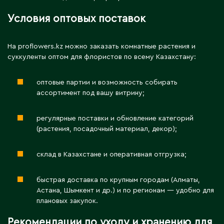
Условия оптовых поставок
М
На proflowers.kz можно заказать комнатные растения и
Макинск
суккуленты оптом для флористов по всему Казахстану:
Мангистауская область
оптовые партии и возможность собирать
ассортимент под вашу витрину;
П
регулярные поставки и обновление категорий
Павлодар
(растения, посадочный материал, декор);
Павлодарская область
Петропавловск
склад в Казахстане и оперативная отгрузка;
быстрая доставка по крупным городам (Алматы,
Р
Астана, Шымкент и др.) и по регионам — удобно для
плановых закупок.
Риддер
Рудный
Рекомендации по уходу и хранению для