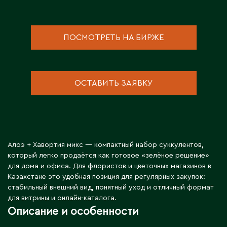
Д
Державинск
ПОСМОТРЕТЬ НА БИРЖЕ
Е
ОСТАВИТЬ ЗАЯВКУ
Ерментау
Есик
Ж
Алоэ + Хавортия микс — компактный набор суккулентов,
Жамбыльская область
который легко продаётся как готовое «зелёное решение»
для дома и офиса. Для флористов и цветочных магазинов в
Жанаозен
Казахстане это удобная позиция для регулярных закупок:
Жанатас
стабильный внешний вид, понятный уход и отличный формат
Жаркент
для витрины и онлайн-каталога.
Описание и особенности
Жезказган
Жетысай