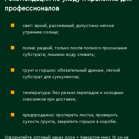
профессионалов
С
свет: яркий, рассеянный; допустимо мягкое
Сарань
утреннее солнце;
Сарыагаш
Сарыколь
полив: редкий, только после полного просыхания
субстрата; лишнюю воду сливать;
Сатпаев
Северо-Казахстанская область
грунт и горшок: обязательный дренаж, лёгкий
Семипалатинск
субстрат для суккулентов;
Серебрянск
Степногорск
температура: без резких перепадов и холодных
сквозняков при доставке;
Т
предпродажно: протереть листья, проверить
сухость грунта, закрепить горшок в коробе.
Талгар
Талдыкорган
Оформляйте оптовый заказ Алоэ + Хавортия микс 15 см на