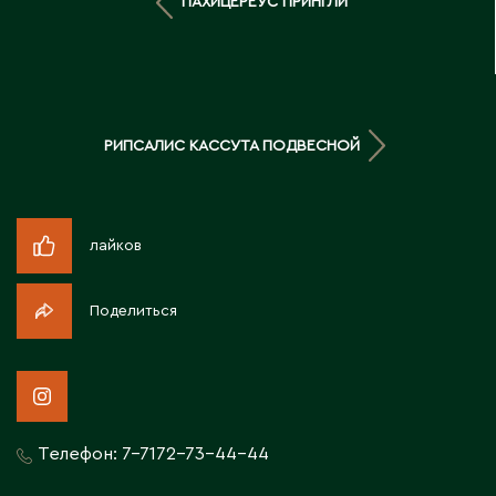
ПАХИЦЕРЕУС ПРИНГЛИ
Д
Державинск
Е
РИПСАЛИС КАССУТА ПОДВЕСНОЙ
Ерментау
Есик
лайков
Ж
Поделиться
Жамбыльская область
Жанаозен
Жанатас
Жаркент
Телефон:
7-7172-73-44-44
Жезказган
Жетысай