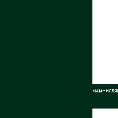
Страна:
Поставщ
CACTUS 
Фото:
Ar
МАММИЛЛЯ