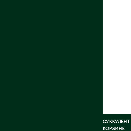
СУККУЛ
КЕРАМ
КОРЗИ
Длина, с
Страна:
Фото:
Ar
СУККУЛЕНТ
КОРЗИНЕ