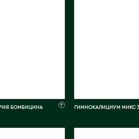
НИДЕРЛАНДЫ
Страна:
КИТАЙ
ик:
EURO
Фото:
Array
BV HAB
ray
₸
РИЯ БОМБИЦИНА
ГИМНОКАЛИЦИУМ МИКС 3