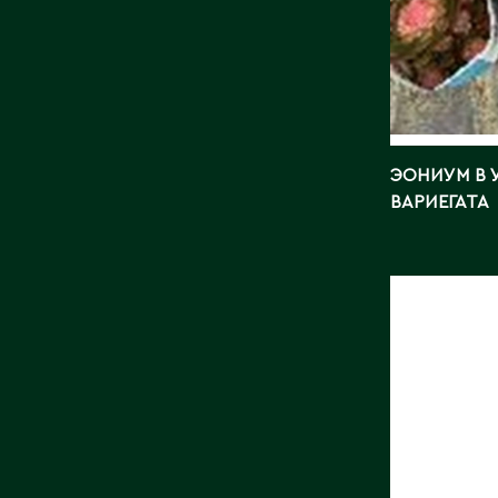
ЭОНИУМ В 
ВАРИЕГАТА
ЭПИФИ
ФИШБО
Страна:
Поставщ
Фото:
Ar