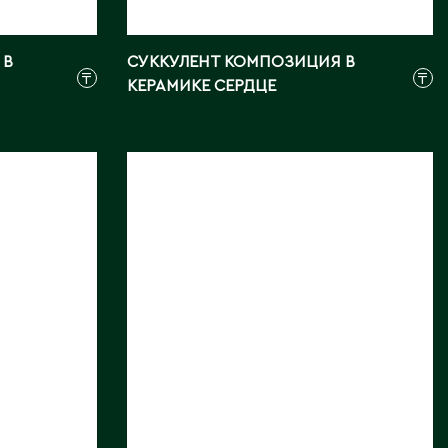
 В
СУККУЛЕНТ КОМПОЗИЦИЯ В
₸
₸
КЕРАМИКЕ СЕРДЦЕ
ЛОБИВИЯ
ДЕНСИСПИНА
КРИСТАТА
Длина, см:
12
Страна:
КИТАЙ
Фото:
Array