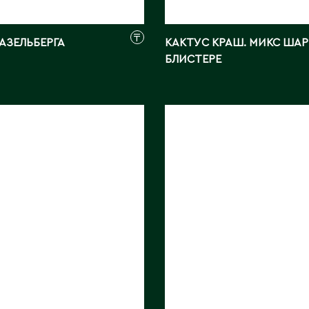
₸
АЗЕЛЬБЕРГА
КАКТУС КРАШ. МИКС ШАР
БЛИСТЕРЕ
ИЯ ИНДИКА
АСТРОФИТУМ
МИРИОСТИГМА
м:
30
МИКС
КИТАЙ
Длина, см:
10
ray
Страна:
КИТАЙ
Фото:
Array