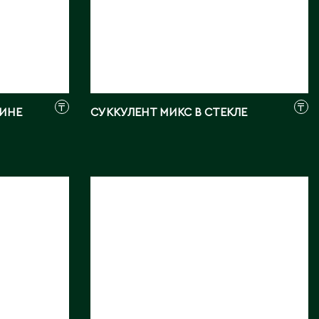
Северо-Казахстанская
область
Э
Семипалатинск
Серебрянск
Экибастуз
Степногорск
Эмба
₸
₸
ШИНЕ
СУККУЛЕНТ МИКС В СТЕКЛЕ
Т
Ю
Талгар
Южно-Казахстанская
Талдыкорган
область
Тараз
КАКТУС МИКС
Текели
ПРЕМИУМ С
СУХИМИ ЦВЕТАМИ
Темиртау
Туркестан
Длина, см:
8
Страна:
НИДЕРЛАНДЫ
Поставщик:
EURO
CACTUS BV HAB