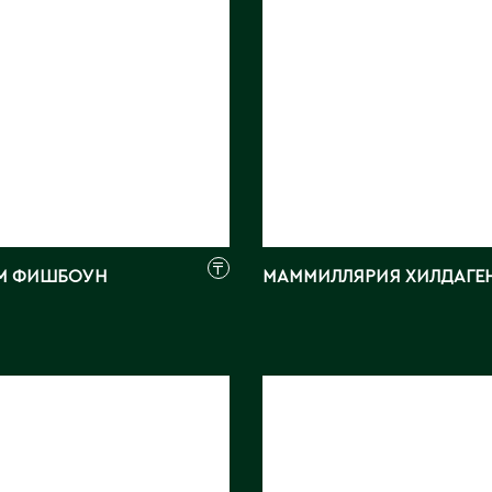
₸
М ФИШБОУН
МАММИЛЛЯРИЯ ХИЛДАГЕ
ЛЛЯРИЯ
ГИМНОКАЛИЦИУМ
ЦИНА
МИКС 3 СТ
м:
12
Длина, см:
25