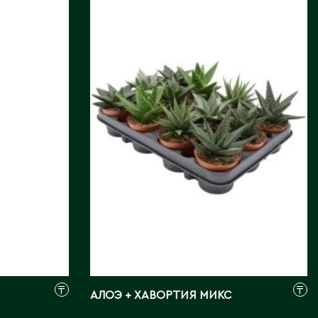
АЛОЭ + ХАВОРТИЯ
МИКС
Страна:
НИДЕРЛАНДЫ
Поставщик:
EURO
CACTUS BV HAB
Фото:
Array
₸
₸
АЛОЭ + ХАВОРТИЯ МИКС