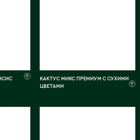
Фото:
Array
₸
НСИС
КАКТУС МИКС ПРЕМИУМ С СУХИМИ
₸
ЦВЕТАМИ
ЭХЕВЕРИЯ МИКС
Длина, см:
15, 5
Страна:
КИТАЙ