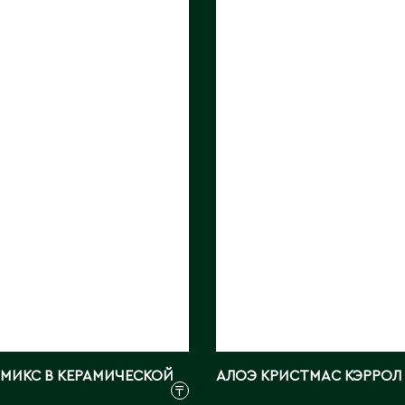
ЕНТ МИКС В
АЛОЭ КРИСТМАС
ИЧЕСКОЙ
КЭРРОЛ
НЕ
Длина, см:
18
м:
20
Страна:
КИТАЙ
КИТАЙ
Фото:
Array
ray
 МИКС В КЕРАМИЧЕСКОЙ
АЛОЭ КРИСТМАС КЭРРОЛ
₸