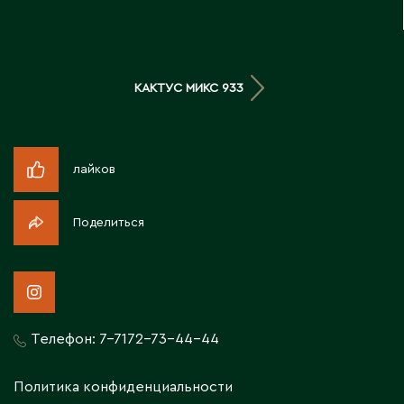
Д
Державинск
КАКТУС МИКС 933
Е
Ерментау
лайков
Есик
Поделиться
Ж
Жамбыльская область
Жанаозен
Жанатас
Телефон:
7-7172-73-44-44
Жаркент
Жезказган
Политика конфиденциальности
Жетысай