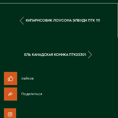
Д
Державинск
КИПАРИСОВИК ЛОУСОНА ЭЛВУДИ ПТК 111
Е
Ерментау
Есик
ЕЛЬ КАНАДСКАЯ КОНИКА ПТК25301
Ж
лайков
Жамбыльская область
Жанаозен
Поделиться
Жанатас
Жаркент
Жезказган
Жетысай