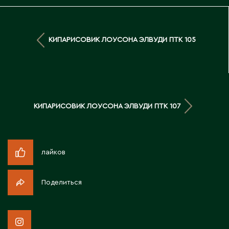
Д
Державинск
КИПАРИСОВИК ЛОУСОНА ЭЛВУДИ ПТК 105
Е
Ерментау
Есик
КИПАРИСОВИК ЛОУСОНА ЭЛВУДИ ПТК 107
Ж
лайков
Жамбыльская область
Жанаозен
Поделиться
Жанатас
Жаркент
Жезказган
Жетысай