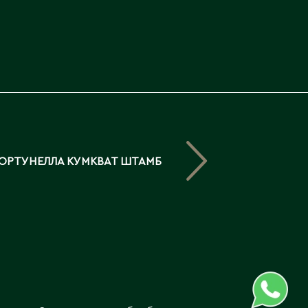
Северо-Казахстанская
область
Э
Семипалатинск
Серебрянск
Экибастуз
Степногорск
Эмба
Т
Ю
Талгар
Южно-Казахстанская
ОРТУНЕЛЛА КУМКВАТ ШТАМБ
Талдыкорган
область
Тараз
Текели
Темиртау
Туркестан