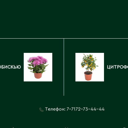
Каскелен
Кентау
Д
Кокшетау
Державинск
Кордай
Костанай
Костанайская область
Е
Кулан
Курчатов
Ерментау
Кызылорда
Есик
ОБИСКЬЮ
ЦИТРОФ
Кызылординская область
Телефон:
7-7172-73-44-44