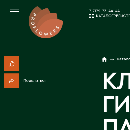
7-7172-73-44-44
КАТАЛОГ
РЕГИСТ
КАТАЛОГ
СРЕЗАННЫЕ ЦВЕ
Катал
НОВОСТИ И
КОМНАТНЫЕ РАС
К
Поделиться
ПОСАДОЧНЫЙ МА
О КОМПАН
Г
ТОВАРЫ ДЕКОРА
РАБОТА С 
П
ПОСАДОЧНЫЙ МАТ