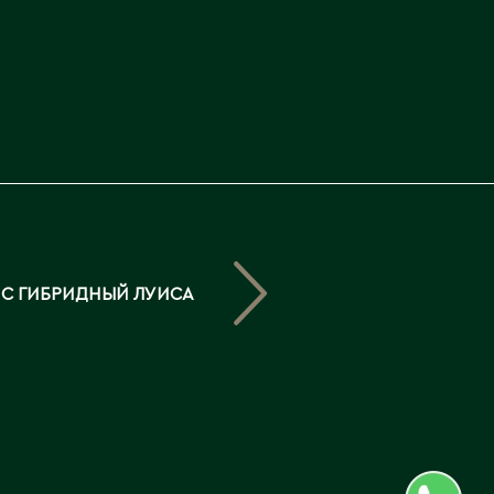
Северо-Казахстанская
область
Э
Семипалатинск
Серебрянск
Экибастуз
Степногорск
Эмба
Т
Ю
Талгар
Южно-Казахстанская
Талдыкорган
область
С ГИБРИДНЫЙ ЛУИСА
Тараз
Текели
Темиртау
Туркестан