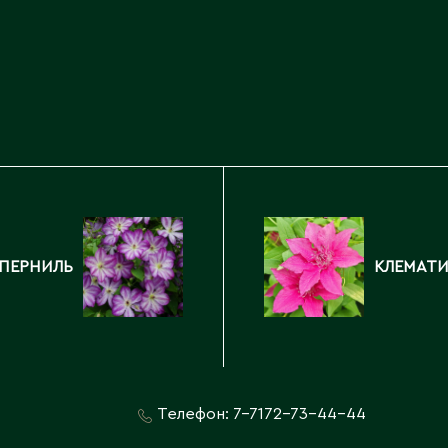
Каскелен
Кентау
Д
Кокшетау
Державинск
Кордай
Костанай
Костанайская область
Е
Кулан
Курчатов
Ерментау
Кызылорда
Есик
Кызылординская область
 ПЕРНИЛЬ
КЛЕМАТИ
Телефон:
7-7172-73-44-44