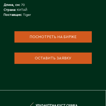
Д
Длина, см:
70
Страна:
КИТАЙ
Державинск
Поставщик:
Tiger
Е
ПОСМОТРЕТЬ НА БИРЖЕ
Ерментау
Есик
ОСТАВИТЬ ЗАЯВКУ
Ж
Жамбыльская область
Жанаозен
Жанатас
Жаркент
Жезказган
Жетысай
ХРИЗАНТЕМА КУСТ ОНИКА