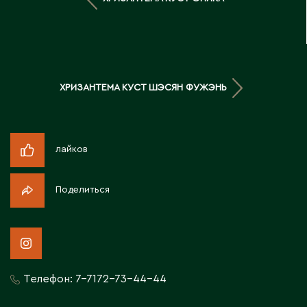
Житикара
З
ХРИЗАНТЕМА КУСТ ШЭСЯН ФУЖЭНЬ
Западно-Казахстанская область
Зыряновск
лайков
И
Иртышск
Поделиться
К
Кандыагаш
Капчагай
Телефон:
7-7172-73-44-44
Караганда