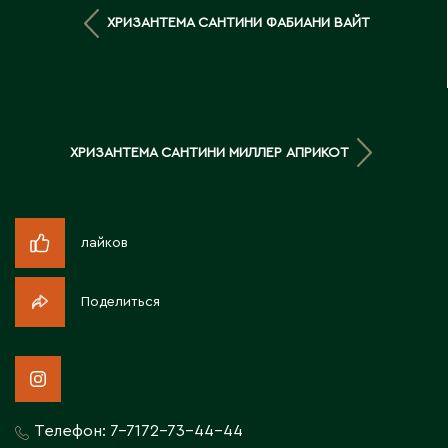
Д
ХРИЗАНТЕМА САНТИНИ ФАБИАНИ ВАЙТ
Державинск
Е
ХРИЗАНТЕМА САНТИНИ МИЛЛЕР АПРИКОТ
Ерментау
Есик
лайков
Ж
Поделиться
Жамбыльская область
Жанаозен
Жанатас
Жаркент
Жезказган
Телефон:
7-7172-73-44-44
Жетысай