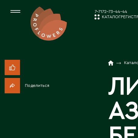
7-7172-73-44-44
КАТАЛОГ
РЕГИСТ
КАТАЛОГ
СРЕЗАННЫЕ ЦВЕ
Катал
НОВОСТИ И
КОМНАТНЫЕ РАС
Л
Поделиться
ПОСАДОЧНЫЙ МА
О КОМПАН
А
ТОВАРЫ ДЕКОРА
РАБОТА С 
Б
ПОСАДОЧНЫЙ МАТ