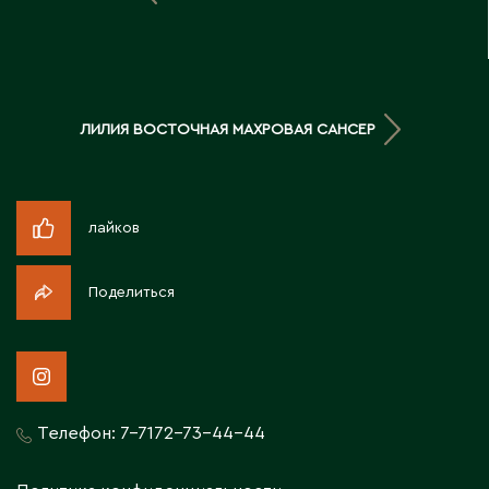
Д
Державинск
ЛИЛИЯ ВОСТОЧНАЯ МАХРОВАЯ САНСЕР
Е
Ерментау
Есик
лайков
Ж
Поделиться
Жамбыльская область
Жанаозен
Жанатас
Жаркент
Телефон:
7-7172-73-44-44
Жезказган
Жетысай