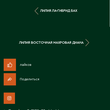
Д
ЛИЛИЯ ЛА-ГИБРИД БАХ
Державинск
Е
Ерментау
ЛИЛИЯ ВОСТОЧНАЯ МАХРОВАЯ ДИАНА
Есик
Ж
лайков
Жамбыльская область
Поделиться
Жанаозен
Жанатас
Жаркент
Жезказган
Жетысай