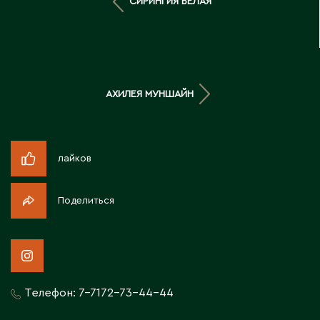
СИРИНГИЯ БЕЛАЯ
Д
Державинск
Е
АХИЛЕЯ МУНШАЙН
Ерментау
Есик
лайков
Ж
Поделиться
Жамбыльская область
Жанаозен
Жанатас
Жаркент
Телефон:
7-7172-73-44-44
Жезказган
Жетысай