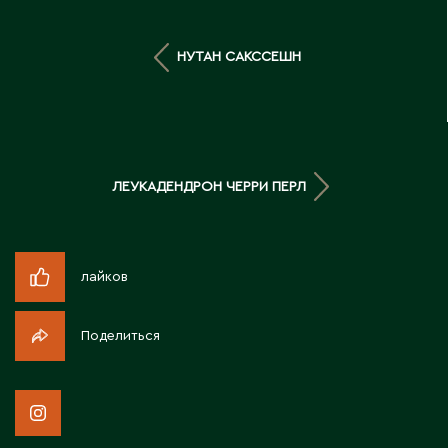
Д
НУТАН САКССЕШН
Державинск
Е
Ерментау
ЛЕУКАДЕНДРОН ЧЕРРИ ПЕРЛ
Есик
Ж
лайков
Жамбыльская область
Жанаозен
Поделиться
Жанатас
Жаркент
Жезказган
Жетысай