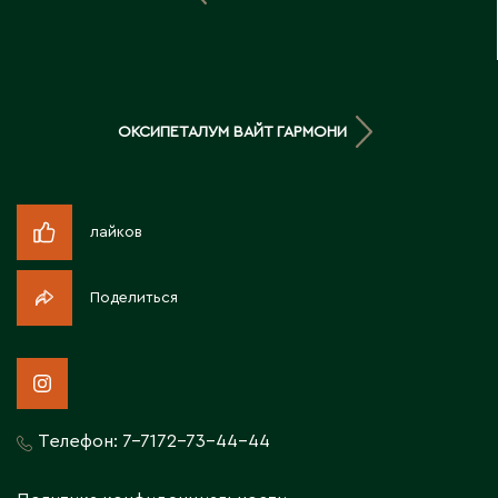
Д
Державинск
ОКСИПЕТАЛУМ ВАЙТ ГАРМОНИ
Е
Ерментау
Есик
лайков
Ж
Поделиться
Жамбыльская область
Жанаозен
Жанатас
Жаркент
Телефон:
7-7172-73-44-44
Жезказган
Жетысай