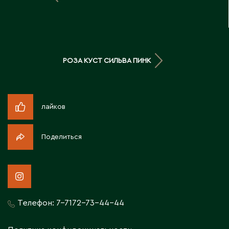
Д
Державинск
РОЗА КУСТ СИЛЬВА ПИНК
Е
Ерментау
Есик
лайков
Ж
Поделиться
Жамбыльская область
Жанаозен
Жанатас
Жаркент
Телефон:
7-7172-73-44-44
Жезказган
Жетысай