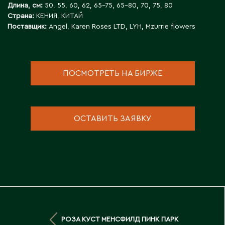
Инструменты для флористов
Длина, см:
50, 55, 60, 62, 65-75, 65-80, 70, 75, 80
Пионы
Аральск
Страна:
КЕНИЯ, КИТАЙ
Искусственные растения
Аркалык
Прочее
Поставщик:
Angel, Karen Roses LTD, LYH, Mzurrie flowers
Кашпо для цветов
Астана
Роза
Атбасар
Новогодний декор
Тюльпаны / Гиацинты / Нарциссы / Мускари
Атырау
Плетеные корзины
Фаленопсисы / Цимбидиумы / Ванда
ПОСМОТРЕТЬ НА БИРЖЕ
Аягоз
Подсвечники
Фрезия / Ирисы
Расходные материалы для флористики
Хризантема
Б
Удобрения и грунты
ОСТАВИТЬ ЗАЯВКУ
Упаковка для цветов
Байконур
Балхаш
Флористический декор
В
Восточно-Казахстанская область
РОЗА КУСТ МЕНСФИЛД ПИНК ПАРК